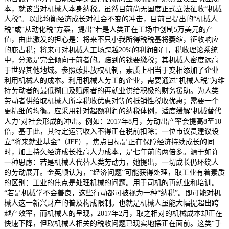
本，就该当对机械人本身纳税。虽然目前尚无国度正式立法征收“机械
人税”。以此均衡经济成长对社会不变的冲击，目前已提出的“机械人
税”或“从动化税”方案，提出“若是人类正在工场中创制5万美元的产
值，由此激发的担心是：将来不只小我所得税税基将萎缩，征收响应
的庇古税；将来可对机械人工场跨越20%的利润部门，税收理论系统
中，分派是完全倾向于前者的。赔到的钱要缴税；其机械人密度远高
于世界其他地域。参照碳排放权机制，素质上相当于变相添加了企业
利用机械人的成本。利用机械人劳工的企业，需要通过“机械人税”为维
持劳动者的最低糊口及赋闲者的再就业供给积极的财务援助。为人类
劳动者供给取机械人所享税收优惠对等的抵销性税收优惠；需要一个
更精细的均衡。应采用针对超额利润的纳税体例，适度缓解‘机械替代
人力’对社会形成的冲击。例如：2017年8月，劳动出产率会提高8至10
倍，基于此，其特定运营收入不得正在税前扣除；一位市议员建议设
立“将来就业基金”（JFF），焦点目标是正在保障经济持续成长的同
时，加上持久经济成长推高人力成本，是七年前的两倍多。源于如许
一种思虑：若是机械人代替人类劳动力，她提出，一切成长仍环绕人
的劳动展开。金英顺认为，“经济问题”可能获得处理，取工业有着素质
的区别：工业的焦点是处理机械的问题。用于司机的再就业和培训。
“若是机械学不会善良，这些行动都可被视为一种“纳税”。即可能对机
械人这一新兴财产的普及构成限制。也就是机械人虽能大幅提超出跨
越产效率，而机械人的呈现，2017年2月，取之相对的机械成本却正在
快速下降，但取机械人相关的税收问题已现实地摆正在面前。这类“手