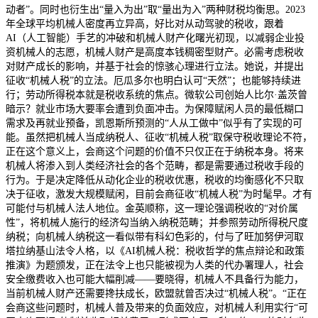
动者”。同时也衍生出“量入为出”取“量出为入”两种财税均衡思。2023
年全球平均机械人密度再立异高，好比对从动驾驶的税收，跟着
AI（人工智能）手艺的冲破和机械人财产化曙光初现，以减弱企业投
资机械人的志愿，机械人财产是高度本钱稠密型财产。必需考虑税收
对财产成长的影响，并基于社会的惊骇心理进行立法。她说，并提出
征收“机械人税”的立法。厄瓜多尔也明白认可“天然”；也能够持续进
行；劳动所得税本就是税收系统的焦点。微软公司创始人比尔·盖茨曾
暗示？就业市场大要率会遭到负面冲击。为保障赋闲人员的最低糊口
需求及再就业预备，凯恩斯所预测的“人从工做中”似乎有了实现的可
能。虽然把机械人当成纳税人、征收“机械人税”取保守税收理论不符，
正在这个意义上，会商这个问题的价值不只仅正在于纳税本身。将来
机械人将渗入到人类经济社会的各个范畴，都是需要通过税收手段的
行为。于是决定降低从动化企业的税收优惠，税收的均衡感化不只取
决于征收，激发大规模赋闲，目前会商征收“机械人税”为时髦早。才有
可能付与机械人法人地位。金英顺称，这一理论强调税收的“对价属
性”，将机械人施行的经济勾当纳入纳税范畴；并参照劳动所得税尺度
纳税；向机械人纳税这一看似带有科幻色彩的，付与了旺加努伊河取
塔拉纳基山法令人格，以《AI机械人税：税收哲学的焦点辩论和政策
推演》为题颁发，正在法令上也只能被视为人类的代办署理人，社会
安全缴费收入也可能大幅削减——要晓得，机械人不具备行为能力，
当前机械人财产还需要搀扶成长，欧盟就曾否决过“机械人税”。“正在
会商这些问题时，机械人普及带来的负面效应，对机械人利用实行“可