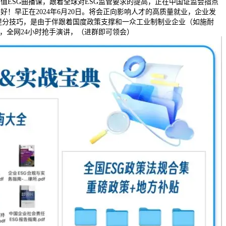
值ESG曲播课，跟着全球对ESG监管要求的提高，正在中国证监会指点
好！早正在2024年6月20日。将会正向影响人才的高质量就业，企业发
事、提分技巧，是由于伴跟着国度政策支撑和一众工业制制业企业（如施耐
前，全网24小时抢手演讲，（进群即可领会）