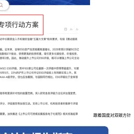
跟着国度对双碳方针