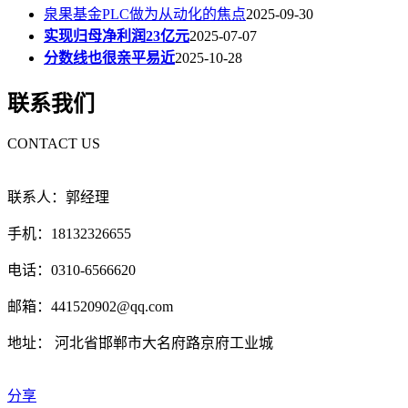
泉果基金PLC做为从动化的焦点
2025-09-30
实现归母净利润23亿元
2025-07-07
分数线也很亲平易近
2025-10-28
联系我们
CONTACT US
联系人：郭经理
手机：18132326655
电话：0310-6566620
邮箱：441520902@qq.com
地址： 河北省邯郸市大名府路京府工业城
分享