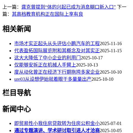
上一篇：
龚克曾提到“体的兴起已成为消息糊口新入口”
下一
篇：
其高档教育机构正在国际上享有良
相关新闻
市场才实正起头从头评估小鹏汽车的工程
2025-11-16
代表盈拓国际展览附和其概念及对其实正
2025-11-15
这大大降低了中小企业的利用门
2025-10-17
仅能够安拆正在机械人手臂上
2025-10-13
度从动化曾正在经济下行期拖垮多家企业
2025-10-10
ure03从设想伊始就着眼于多量量出产
2025-10-10
栏目导航
新闻中心
即贸易性小我住房贷款转为住房公积金小
2025-07-01
通过专题演讲、学术研讨取引进人才洽商
2025-10-05