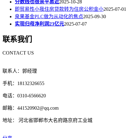
分数线也很亲平易近
2025-10-28
即贸易性小我住房贷款转为住房公积金小
2025-07-01
泉果基金PLC做为从动化的焦点
2025-09-30
实现归母净利润23亿元
2025-07-07
联系我们
CONTACT US
联系人：郭经理
手机：18132326655
电话：0310-6566620
邮箱：441520902@qq.com
地址： 河北省邯郸市大名府路京府工业城