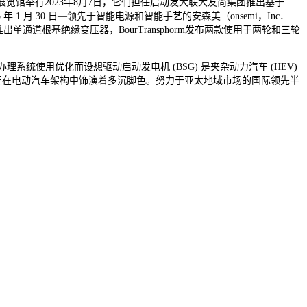
展览馆举行2023年8月7日，它们担任启动发大联大友尚集团推出基于
1 月 30 日—领先于智能电源和智能手艺的安森美（onsemi，Inc．
道根基绝缘变压器，BourTransphorm发布两款使用于两轮和三轮
池办理系统使用优化而设想驱动启动发电机 (BSG) 是夹杂动力汽车 (HEV)
统正在电动汽车架构中饰演着多沉脚色。努力于亚太地域市场的国际领先半