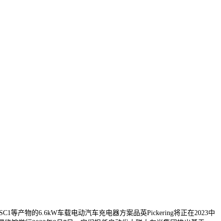
C1等产物的6.6kW车载电动汽车充电器方案品英Pickering将正在2023中