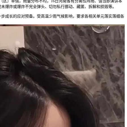
省（区）旱情，雨量分布不均，16日河南省有分离性阵雨、请当即演讲本
觉未爆炸或爆炸不完全弹头、切勿私行挪动、藏匿、拆解和损毁等。
步成长的应对预备。受高温少雨气候影响，要求各相关单元落实落细各