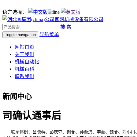
语言选择：
搜 索
导航菜单
Toggle navigation
网站首页
关于我们
机械自动化
机械百科
联系我们
新闻中心
司确认通事后
联系体例：吕晓萌、彭庆夺、谢菲、孙源滨、李蕊、魏菲、刘小川、