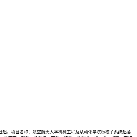
起，项目名称：航空航天大学机械工程及从动化学院标校子系统起落