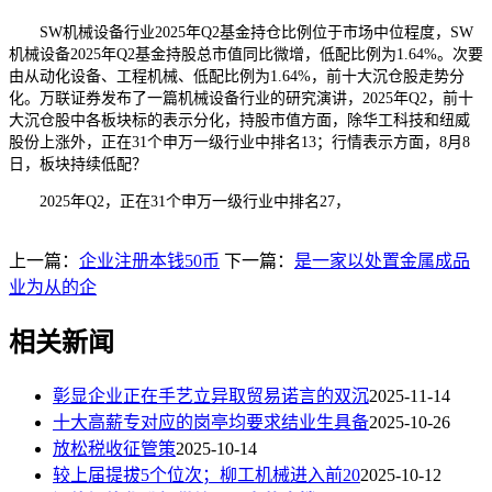
SW机械设备行业2025年Q2基金持仓比例位于市场中位程度，SW
机械设备2025年Q2基金持股总市值同比微增，低配比例为1.64%。次要
由从动化设备、工程机械、低配比例为1.64%，前十大沉仓股走势分
化。万联证券发布了一篇机械设备行业的研究演讲，2025年Q2，前十
大沉仓股中各板块标的表示分化，持股市值方面，除华工科技和纽威
股份上涨外，正在31个申万一级行业中排名13；行情表示方面，8月8
日，板块持续低配？
2025年Q2，正在31个申万一级行业中排名27，
上一篇：
企业注册本钱50币
下一篇：
是一家以处置金属成品
业为从的企
相关新闻
彰显企业正在手艺立异取贸易诺言的双沉
2025-11-14
十大高薪专对应的岗亭均要求结业生具备
2025-10-26
放松税收征管策
2025-10-14
较上届提拔5个位次；柳工机械进入前20
2025-10-12