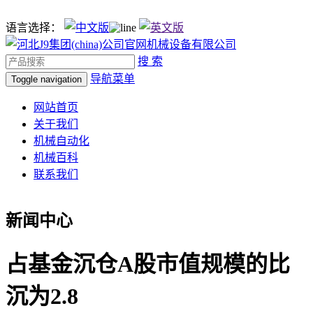
语言选择：
搜 索
导航菜单
Toggle navigation
网站首页
关于我们
机械自动化
机械百科
联系我们
新闻中心
占基金沉仓A股市值规模的比
沉为2.8