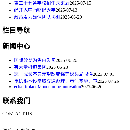
第二十七条学校招生录束后
2025-07-15
经并入中南财经大学
2025-07-13
政策发力确保团队协调
2025-06-29
栏目导航
新闻中心
国际分类为告白发卖
2025-06-26
有大量机道集团
2025-06-28
这一成长不只无望改变保守球头局限性
2025-07-01
电信根本设备取交通办理：电信基施、卫
2025-07-26
echanicalandManucturingInnovation
2025-06-26
联系我们
CONTACT US