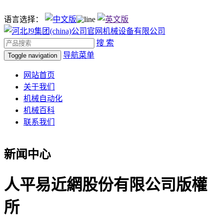
语言选择：
搜 索
导航菜单
Toggle navigation
网站首页
关于我们
机械自动化
机械百科
联系我们
新闻中心
人平易近網股份有限公司版權
所