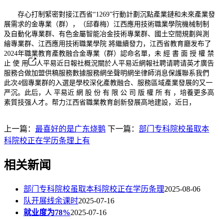
存心打制緊密對接江西省“1269”行動計劃沉點產業鏈和未來產業發
展需求的金專業（群），（邱春梅）江西應用技術職業學院機械制制
及自動化專業群、有色金屬智能冶金技術專業群、國土空間規劃與測
繪專業群、江西應用技術職業學院 將繼續發力，江西省教育廳发布了
2024年職業教育產教融合金專業（群）認命名單，未 經 書 面 授 權 禁
止 使 用
人平易近日報社概況關於人平易近網報社聘请聘请英才廣告
服務合做加盟供稿服務數據服務網坐聲明網坐律師消息保護聯系我們
此次4個專業群的入選是學校深化產教融合、服務區域產業發展的又一
严沉。此后，人 平易近 網 股 份 有 限 公 司 版 權 所 有 ，培養更多高
素質技强人才。帮力江西省職業教育創新發展高地建設，近日，
上一篇：
最喜好的是广东烧鹅
下一篇：
部门专科院校虽取本
科院校正在学历条理上有
相关新闻
部门专科院校虽取本科院校正在学历条理
2025-08-06
队开展线余课时
2025-07-16
就业度为78%
2025-07-16