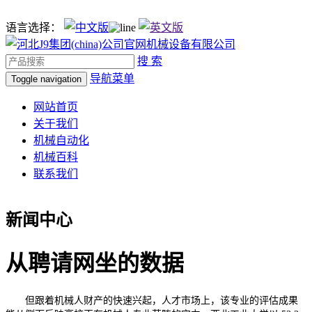
语言选择：
搜 索
导航菜单
Toggle navigation
网站首页
关于我们
机械自动化
机械百科
联系我们
新闻中心
从聘请网坐的数据
但跟着机械人财产的快速兴起，人才市场上，该专业的评估成果