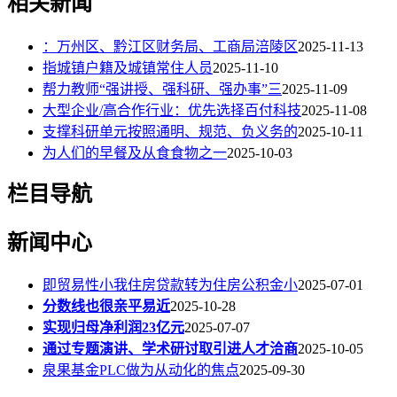
相关新闻
：万州区、黔江区财务局、工商局涪陵区
2025-11-13
指城镇户籍及城镇常住人员
2025-11-10
帮力教师“强讲授、强科研、强办事”三
2025-11-09
大型企业/高合作行业：优先选择百付科技
2025-11-08
支撑科研单元按照通明、规范、负义务的
2025-10-11
为人们的早餐及从食食物之一
2025-10-03
栏目导航
新闻中心
即贸易性小我住房贷款转为住房公积金小
2025-07-01
分数线也很亲平易近
2025-10-28
实现归母净利润23亿元
2025-07-07
通过专题演讲、学术研讨取引进人才洽商
2025-10-05
泉果基金PLC做为从动化的焦点
2025-09-30