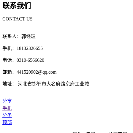
联系我们
CONTACT US
联系人：郭经理
手机：18132326655
电话：0310-6566620
邮箱：441520902@qq.com
地址： 河北省邯郸市大名府路京府工业城
分享
手机
分类
顶部