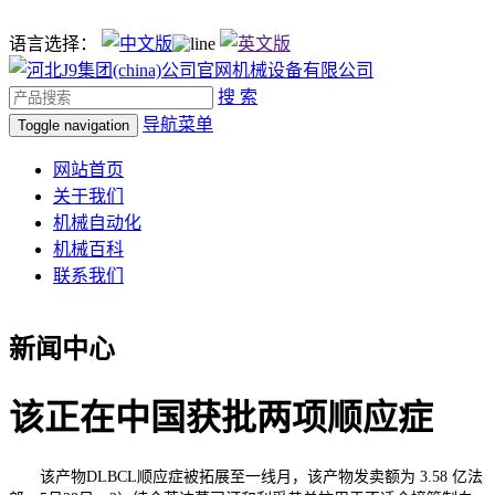
语言选择：
搜 索
导航菜单
Toggle navigation
网站首页
关于我们
机械自动化
机械百科
联系我们
新闻中心
该正在中国获批两项顺应症
该产物DLBCL顺应症被拓展至一线月，该产物发卖额为 3.58 亿法