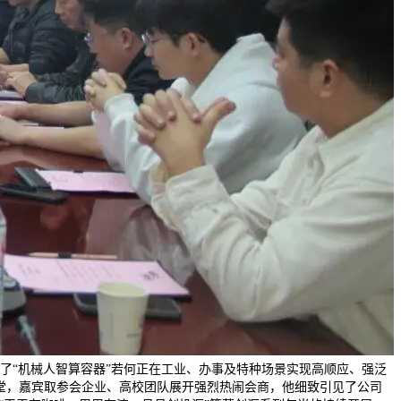
了“机械人智算容器”若何正在工业、办事及特种场景实现高顺应、强泛
一堂，嘉宾取参会企业、高校团队展开强烈热闹会商，他细致引见了公司