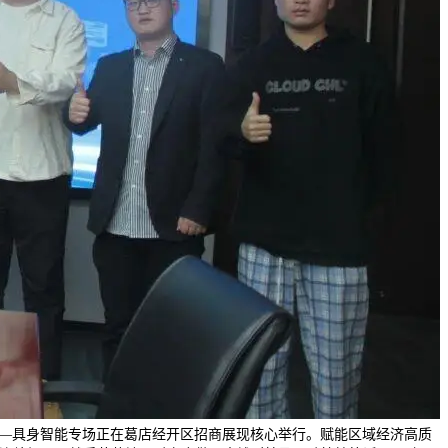
——具身智能专场正在葛店经开区招商展现核心举行。赋能区域经济高质