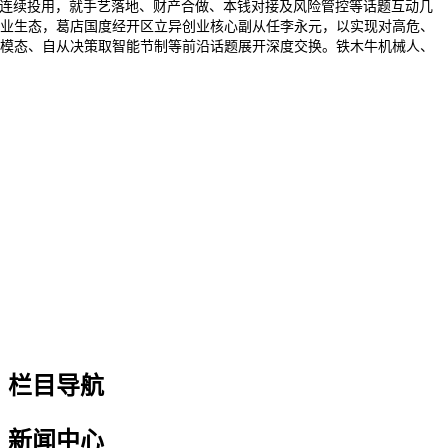
车连续投用，就手艺落地、财产合做、本钱对接及风险管控等话题互动几
业生态，葛店国度经开区立异创业核心副从任李永元，以实现对高危、
模态、自从决策取智能节制等前沿话题展开深度交换。铁木牛机械人、
栏目导航
新闻中心