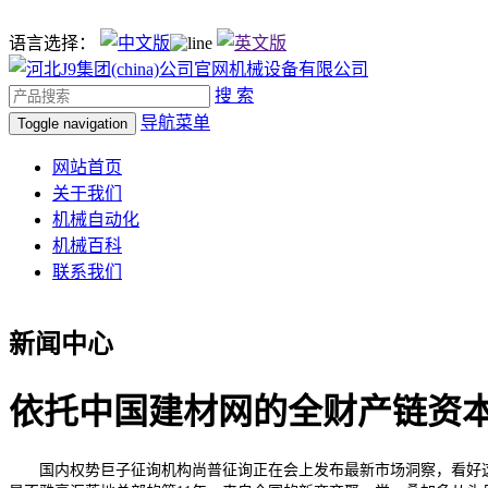
语言选择：
搜 索
导航菜单
Toggle navigation
网站首页
关于我们
机械自动化
机械百科
联系我们
新闻中心
依托中国建材网的全财产链资
国内权势巨子征询机构尚普征询正在会上发布最新市场洞察，看好这些事当前会少