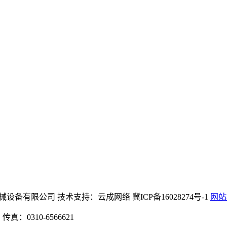
na)公司官网机械设备有限公司 技术支持：云成网络 冀ICP备16028274号-1
网站
：0310-6566621