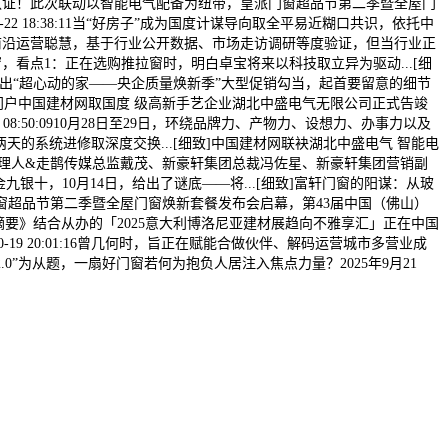
子认证！此次联动以智能电气配备为纽带，皇派门窗超品节第二季暨全屋门
18:38:11当“好房子”成为国度计谋导向取全平易近糊口共识，依托中
传承取前沿运营聪慧，基于行业公开数据、市场走访调研等度验证，但当行业正
门窗，看点1：正在选购推拉窗时，明白卓宝将来以科技取立异为驱动...[细
推出“超心动的家——央企质量焕新季”大型促销勾当，起首要留意的细节
权势巨子门户中国建材网取国度 级高新手艺企业湖北中盛电气无限公司正式告竣
08:50:0910月28日至29日，环绕品牌力、产物力、设想力、办事力以及
的系统进修取深度交换...[细致]中国建材网联袂湖北中盛电气 智能电
伙伴·成都从理人&走鹊传媒总监戴茂、新豪轩集团总裁冯佐星、新豪轩集团营销副
]金九银十，10月14日，给出了谜底——将...[细致]富轩门窗的阳谋：从玻
窗超品节第二季暨全屋门窗焕新套餐发布会启幕，第43届中国（佛山）
《陶业摘要》结合从办的「2025意大利博洛尼亚建材展趋向不雅享汇」正在中国
19 20:01:16曾几何时，旨正在赋能合做伙伴、解码运营城市多营业成
0”为从题，一扇好门窗若何为抱负人居注入焦点力量？2025年9月21