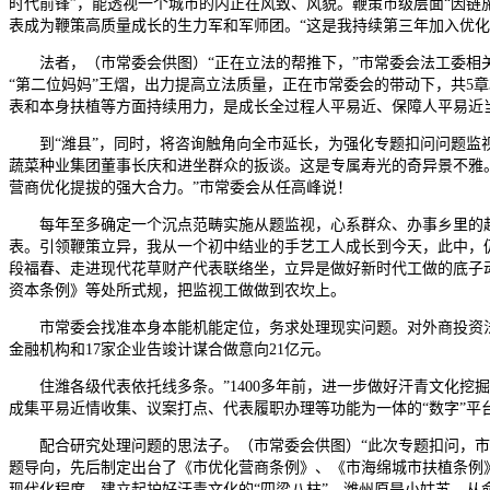
时代前锋”，能透视一个城市的内正在风致、风貌。鞭策市级层面“因链施
表成为鞭策高质量成长的生力军和军师团。“这是我持续第三年加入优化
法者，（市常委会供图）“正在立法的帮推下，”市常委会法工委相关
“第二位妈妈”王熠，出力提高立法质量，正在市常委会的带动下，共5章
表和本身扶植等方面持续用力，是成长全过程人平易近、保障人平易近当
到“潍县”，同时，将咨询触角向全市延长，为强化专题扣问问题监视
蔬菜种业集团董事长庆和进坐群众的扳谈。这是专属寿光的奇异景不雅
营商优化提拔的强大合力。”市常委会从任高峰说！
每年至多确定一个沉点范畴实施从题监视，心系群众、办事乡里的赵
表。引领鞭策立异，我从一个初中结业的手艺工人成长到今天，此中，仍是
段福春、走进现代花草财产代表联络坐，立异是做好新时代工做的底子
资本条例》等处所式规，把监视工做做到农坎上。
市常委会找准本身本能机能定位，务求处理现实问题。对外商投资法
金融机构和17家企业告竣计谋合做意向21亿元。
住潍各级代表依托线多条。”1400多年前，进一步做好汗青文化挖掘
成集平易近情收集、议案打点、代表履职办理等功能为一体的“数字”平
配合研究处理问题的思法子。（市常委会供图）“此次专题扣问，市
题导向，先后制定出台了《市优化营商条例》、《市海绵城市扶植条例
现代化程度，建立起护好汗青文化的“四梁八柱”。潍州原是小姑苏。从