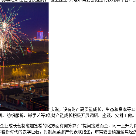
”庆说，没有财产高质量成长，生态和资本等1
机、纺织服拆、磁手艺等3条财产链成长积极开展调研、座谈、安排工做
业成长营制愈加宽松的化方面有何筹算？”提问接踵而至，同一上升为具
写着新时代的农学巨著。打制蔬菜财产代表联络坐，市常委会精准聚焦经