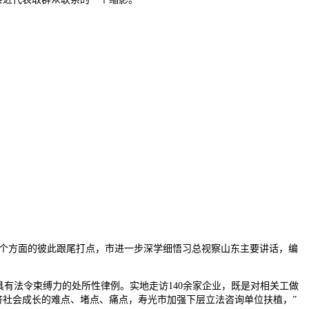
3个方面的彼此跟尾打点，市进一步深学细悟习总视察山东主要讲话，编
。
有法令束缚力的处所性律例。实地走访140余家企业，既是对相关工做
济社会成长的难点、堵点、痛点，寿光市加强下层立法咨询单位扶植，”