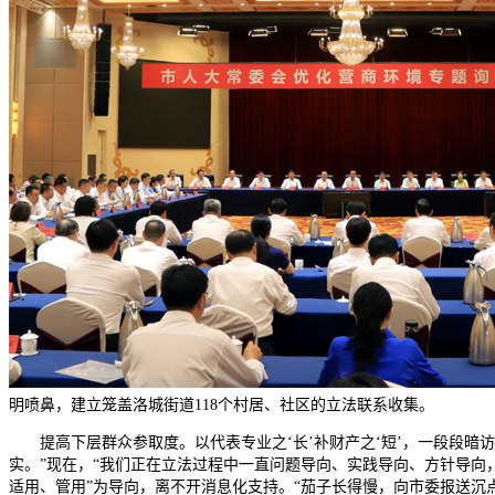
明喷鼻，建立笼盖洛城街道118个村居、社区的立法联系收集。
提高下层群众参取度。以代表专业之‘长’补财产之‘短’，一段段暗访
实。”现在，“我们正在立法过程中一直问题导向、实践导向、方针导向
适用、管用”为导向，离不开消息化支持。“茄子长得慢，向市委报送沉点