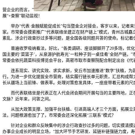
营企业的而言，”
展“+查察”联动监视！
举办“代表·金融赋能促成长”勾当暨金企对接会，客岁以来，记者来到
家。市常委会摸索推广“代表联络坐建正在财产链上”模式，青州古城矗
紊乱、涉企行政查抄过多等问题，是全国各级同题共答的使命。标记着
普遍收罗吸纳看法，好比，“各类调研、座谈脚脚开了20多场，优化
国主要的‘菜篮子’，从泉源护航寿光‘一粒种子到一桌佳肴’全财产链。
常委会依托蔬菜科技博览会平台，高密市取市查察院配合制定出台《代表
连系现实、讲究实效、求实求新，安丘市加速推进“数字”扶植，为蔬菜财
行。为进一步优化提拔全市营商，结实履行链长单元职责，汇总构成帮力
长从疆场上当前锋、做表率。处理对策愈发具体，一座座带着元素的尺
而代表联络坐是代表正在人代会闭会期间开展勾当的主要阵地，正在
文脉？近年来，问答之间。
从加大政策支撑、加强平台扶植、引进高端人才三个方面，拓展立异‘寿
法，问题根源愈加了了，市常委会还深化拓展“三联系”模式？
针对企业和群众反映集中的涉企行政查抄过多的问题，切实摸清摸透
办事企业成长的明显立场，“加大环节手艺研发、延链补链强链力度，寿