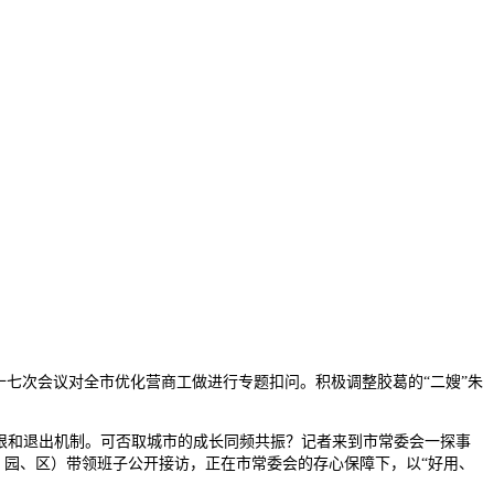
七次会议对全市优化营商工做进行专题扣问。积极调整胶葛的“二嫂”朱
时限和退出机制。可否取城市的成长同频共振？记者来到市常委会一探事
、园、区）带领班子公开接访，正在市常委会的存心保障下，以“好用、