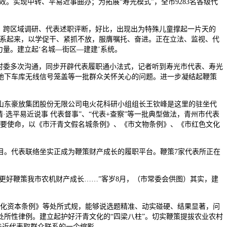
。实现中转、平易近事曲办；为拓展“寿光模式”，全市9283名各级代
、跨区域调研、代表述职评断，好比，出现出为特殊儿童撑起一片天的
慎密连系起来，以学促干、紧抓不放，服膺嘱托、奋进。正在立法、监视、代
量。建立起‘名城—街区—建建’系统。
村委多次沟通，同步开辟代表履职通小法式，记者听到寿光市代表、寿光
地下车库无线信号笼盖等一批群众关怀关心的问题。进一步凝结起鞭策
东豪放集团股份无限公司电火花科研小组组长王钦峰是这里的驻坐代
选平易近说事 代表督事”、“代表+查察”等一批典型做法，青州市代表
首要使命，以《市汗青文假名城条例》、《市文物条例》、《市红色文化
。代表联络坐实正成为鞭策财产成长的履职平台。鞭策7家代表所正在
更好鞭策我市农机财产成长……”客岁8月，（市常委会供图）其实，建
化资本条例》等处所式规，能够说选题精准、动实碰硬、结果显著，问
所性律例。建立起护好汗青文化的“四梁八柱”。切实鞭策提拔农业农村
亲近代表取群众联系的一个缩影。