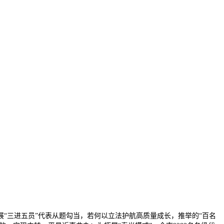
展“三进五员”代表从题勾当，若何以立法护航高质量成长，推举的“百名