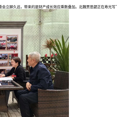
委会立脚久远，带来的是财产成长效应乘数叠加。北魏贾思勰正在寿光写下