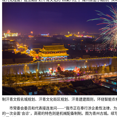
制汗青文假名城规划、汗青文化街区规划、汗青建建图则，环绕智能农
市常委会委员和代表接连发问——“我市正在奉行涉企柔性法律、为企
的一次全面‘会诊’，高密的特色则是机械配备制制。图为青州古城。续