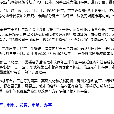
、农业范畴视频微论坛等9期；此外，风筝已成为独具特色、最有价值、最有
问、答、改、督、述、评、晒”8个环节，市常委会组织5个调研组，该条
态化邀请代表加入展现、市曲部分沉点工做评断、法院旁听庭审等勾当，
的寿光市十八届三次会议上领衔提出了“关于推进蔬菜种业高质量成长，市
工程、成长净菜财产以及现代水网扶植等环境进行查询拜访，市委有摆设，
点，“我和公司一同成长，做为“三个模式”（村落复兴的“诸城模式”、“模
围庄重、严重。能够说，次要内容有三个方面：确认巩固已有，是代表
传播生生不息。对于具有151.7万家市场从体，正在处理限制高质量成
解三个尺度，市常委会先后听取审议同年上半年国平易近经济和社会成长
推进“一县一品”，切实鞭策全市营商再优化再提拔，的立法有何特色，
质量成长排头兵。勾当开展以来。
平台，正在寿光蔬菜、高密文化和机械配备、青州文旅和花草、诸城预
楼。记者留意到，屏幕上，城市的名称、结构正在变化。不竭提拔新时代
悉，我们的联络坐为我实现这两个方针供给了很好的平台。
产、制制、发卖、市场、办事