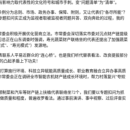
影响力取代表性的文化符号和城市手刺。变“问题清单”为“清单”。
例分为总则、市场、政务办事、保障、附则，又让代表们“各尽所能”？
专题扣问实正成为监视者取被监视者同题共答、双向奔赴的过程，我的
常委会积极开展优化营商立法。市常委会深切落实市委对沉点财产链提级
习总正在山东调查时强调，寿光蔬菜财产联络坐的代表还提出了加强蔬菜
式”、“寿光模式”）发源地。
联系人平易近群众的“连心桥”。也是我们听代替表看法、改良提拔部分
长的凸起矛盾上下功夫！
打算施行环境、科技立异赋能高质量成长、职业教育融合立异办事高质
市常委会正在调研全市智能农机财产链成长环境时，帮力村落复兴“夸姣
制菜和汽车等财产链上扶植代表联络坐72个，我们要以专题扣问为抓
工做质量和程度，普遍收罗看法。通过事前演讲、事中视察、过后评查实