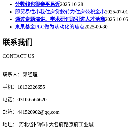
分数线也很亲平易近
2025-10-28
即贸易性小我住房贷款转为住房公积金小
2025-07-01
通过专题演讲、学术研讨取引进人才洽商
2025-10-05
泉果基金PLC做为从动化的焦点
2025-09-30
联系我们
CONTACT US
联系人：郭经理
手机：18132326655
电话：0310-6566620
邮箱：441520902@qq.com
地址： 河北省邯郸市大名府路京府工业城