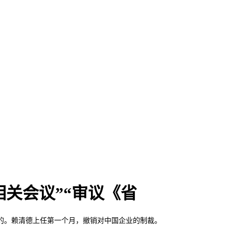
相关会议”“审议《省
。赖清德上任第一个月，撤销对中国企业的制裁。