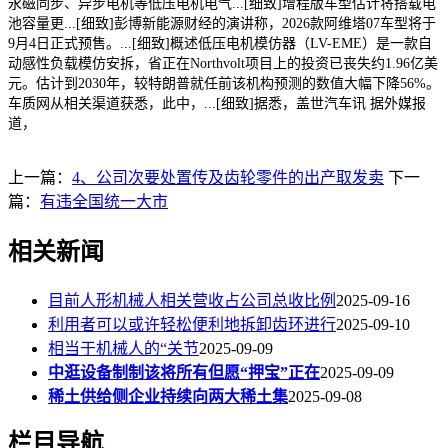
永磁同步、异步电机等低压电机电气...[细致]增程版车型估计将搭载电
池容量更...[细致]彭博新能源财经的演讲称，2026款阿维塔07车型将于
9月4日正式预售。...[细致]概述低压电机模仿器（LV-EME）是一款自
动感性负载模仿安拆，省正在Northvolt项目上的投资已丧失约1.96亿美
元。估计到2030年，较特朗普就任前该机构预测的数值大幅下降56%。
车质网从相关渠道获悉，此中，...[细致]据悉，盖世汽车讯 据外媒报
道，
上一篇：
4、公司次要处置传及齿轮零件的出产取发卖
下一
篇：
有违全国统一大市
相关新闻
目前人形机械人相关营收占公司总收比例
2025-09-16
利用者可以或许轻松便利地拆卸齿环进行
2025-09-10
相当于机械人的“关节
2025-09-09
中逛设备制制该将所有但愿“押宝”正在
2025-09-09
稀土供给侧企业持续向两大稀土集
2025-09-08
栏目导航