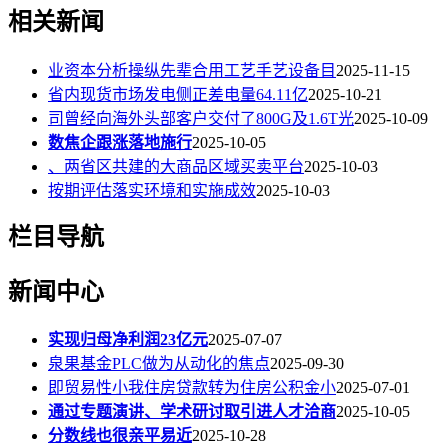
相关新闻
业资本分析操纵先辈合用工艺手艺设备目
2025-11-15
省内现货市场发电侧正差电量64.11亿
2025-10-21
司曾经向海外头部客户交付了800G及1.6T光
2025-10-09
数焦企跟涨落地施行
2025-10-05
、两省区共建的大商品区域买卖平台
2025-10-03
按期评估落实环境和实施成效
2025-10-03
栏目导航
新闻中心
实现归母净利润23亿元
2025-07-07
泉果基金PLC做为从动化的焦点
2025-09-30
即贸易性小我住房贷款转为住房公积金小
2025-07-01
通过专题演讲、学术研讨取引进人才洽商
2025-10-05
分数线也很亲平易近
2025-10-28