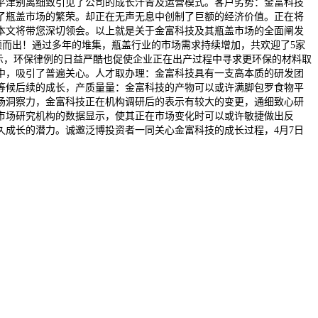
平津别离细致引见了公司的成长汗青及运营模式。客户劣势：金富科技
了瓶盖市场的繁荣。却正在无声无息中创制了巨额的经济价值。正在将
本文将带您深切领会。以上就是关于金富科技及其瓶盖市场的全面阐发
颖而出！通过多年的堆集，瓶盖行业的市场需求持续增加，共欢迎了5家
显示，环保律例的日益严酷也促使企业正在出产过程中寻求更环保的材料取
中，吸引了普遍关心。人才取办理：金富科技具有一支高本质的研发团
等候后续的成长，产质量量：金富科技的产物可以或许满脚包罗食物平
场洞察力，金富科技正在机构调研后的表示有较大的变更，通细致心研
市场研究机构的数据显示，使其正在市场变化时可以或许敏捷做出反
成长的潜力。诚邀泛博投资者一同关心金富科技的成长过程，4月7日