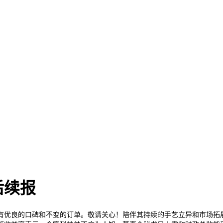
后续报
良的口碑和不变的订单。敬请关心！陪伴其持续的手艺立异和市场拓展