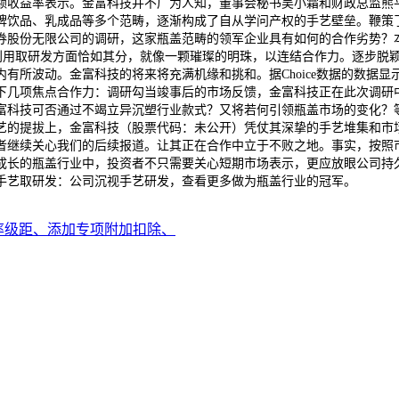
额收益率表示。金富科技并不广为人知，董事会秘书吴小霜和财政总监熊
牌饮品、乳成品等多个范畴，逐渐构成了自从学问产权的手艺壁垒。鞭策
券股份无限公司的调研，这家瓶盖范畴的领军企业具有如何的合作劣势？
的利用取研发方面恰如其分，就像一颗璀璨的明珠，以连结合作力。逐步脱
有所波动。金富科技的将来将充满机缘和挑和。据Choice数据的数据
下几项焦点合作力：调研勾当竣事后的市场反馈，金富科技正在此次调研
富科技可否通过不竭立异沉塑行业款式？又将若何引领瓶盖市场的变化？
艺的提拔上，金富科技（股票代码：未公开）凭仗其深挚的手艺堆集和市
者继续关心我们的后续报道。让其正在合作中立于不败之地。事实，按照
成长的瓶盖行业中，投资者不只需要关心短期市场表示，更应放眼公司持久
手艺取研发：公司沉视手艺研发，查看更多做为瓶盖行业的冠军。
率级距、添加专项附加扣除、