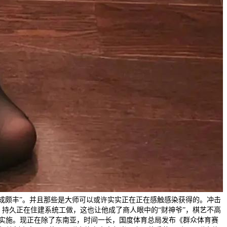
成颇丰”。并且那些是大师可以或许实实正在正在感触感染获得的。冲击
持久正在住建系统工做，这也让他成了商人眼中的“财神爷”，棋艺不高
日起实施。现正在除了东南亚，时间一长，国度体育总局发布《群众体育赛