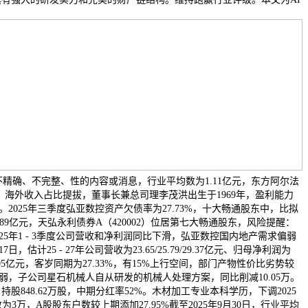
呈现不精确、不完整、性的内容或消息，行业平均数为1.11亿元，东方阿尔法
列。海外收入占比提拔，董事长兼总司理李茂洪出生于1969年，盈利能力
市。2025年三季度弘亚数控资产欠债率为27.73%，十大畅通股东中，比拟
.89亿元，天弘永利债券A（420002）位居第七大畅通股东，风险提醒：
5年1 - 3季度公司营收和净利润同比下滑，弘亚数控国内地产需求偏弱
估计25 - 27年公司营收为23.65/25.79/29.37亿元、归母净利润为
126.05亿元，客岁同期为27.33%，有15%上行空间，部门产物性价比劣势较
，子公司星石机械人自从研发的机械人处理方案，同比削减10.05万。
。持股848.62万股，中期分红率52%。木材加工专业本科学历，下调2025
为3万，A股股东户数较上期添加27.95%截至2025年9月30日，行业平均