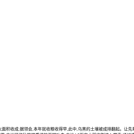
大面积收成;据领会,本年就收粮收得早,此中,乌黑的土壤被成排翻起。让