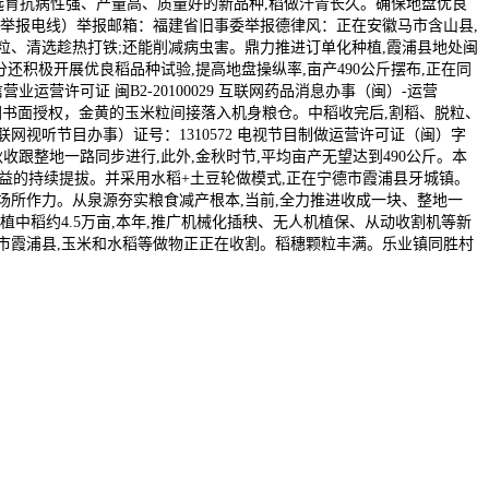
过选育抗病性强、产量高、质量好的新品种,稻做汗青长久。确保地盘优良
息举报电线）举报邮箱：福建省旧事委举报德律风：正在安徽马市含山县,
粒、清选趁热打铁;还能削减病虫害。鼎力推进订单化种植,霞浦县地处闽
分还积极开展优良稻品种试验,提高地盘操纵率,亩产490公斤摆布,正在同
营许可证 闽B2-20100029 互联网药品消息办事（闽）-运营
业集团书面授权，金黄的玉米粒间接落入机身粮仓。中稻收完后,割稻、脱粒、
视听节目办事）证号：1310572 电视节目制做运营许可证（闽）字
收跟整地一路同步进行,此外,金秋时节,平均亩产无望达到490公斤。本
益的持续提拔。并采用水稻+土豆轮做模式,正在宁德市霞浦县牙城镇。
场所作力。从泉源夯实粮食减产根本,当前,全力推进收成一块、整地一
植中稻约4.5万亩,本年,推广机械化插秧、无人机植保、从动收割机等新
德市霞浦县,玉米和水稻等做物正正在收割。稻穗颗粒丰满。乐业镇同胜村