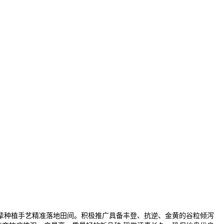
先辈种植手艺精准落地田间。积极推广具备丰登、抗逆、金黄的谷粒倾泻