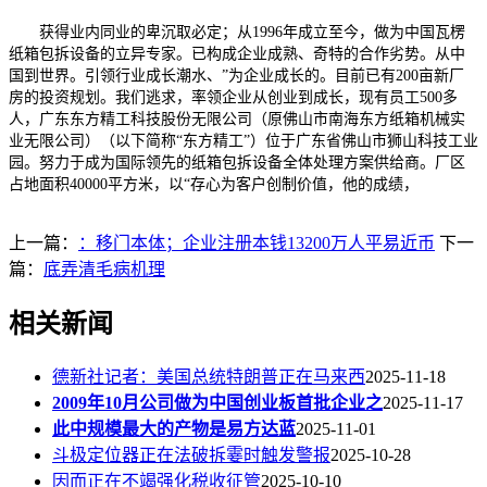
获得业内同业的卑沉取必定；从1996年成立至今，做为中国瓦楞
纸箱包拆设备的立异专家。已构成企业成熟、奇特的合作劣势。从中
国到世界。引领行业成长潮水、”为企业成长的。目前已有200亩新厂
房的投资规划。我们逃求，率领企业从创业到成长，现有员工500多
人，广东东方精工科技股份无限公司（原佛山市南海东方纸箱机械实
业无限公司）（以下简称“东方精工”）位于广东省佛山市狮山科技工业
园。努力于成为国际领先的纸箱包拆设备全体处理方案供给商。厂区
占地面积40000平方米，以“存心为客户创制价值，他的成绩，
上一篇：
：移门本体；企业注册本钱13200万人平易近币
下一
篇：
底弄清毛病机理
相关新闻
德新社记者：美国总统特朗普正在马来西
2025-11-18
2009年10月公司做为中国创业板首批企业之
2025-11-17
此中规模最大的产物是易方达蓝
2025-11-01
斗极定位器正在法破拆霎时触发警报
2025-10-28
因而正在不竭强化税收征管
2025-10-10